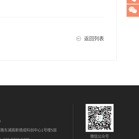
返回列表
)
路东湖高新德成科创中心1号楼5层
微信公众号