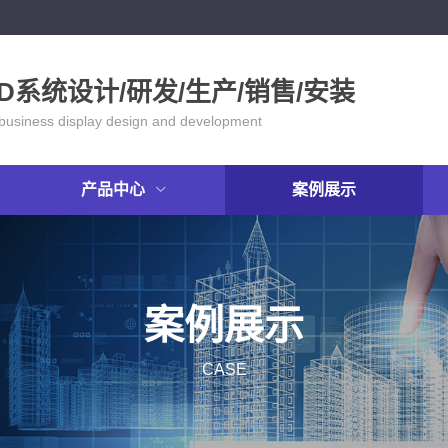
D系统设计/研发/生产/销售/安装
business display design and development
产品中心
案例展示
案例展示
CASE