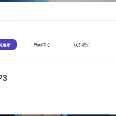
例展示
新闻中心
联系我们
P3